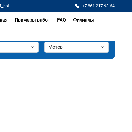
T_bot
+7 861 217-93-64
ная
Примеры работ
FAQ
Филиалы