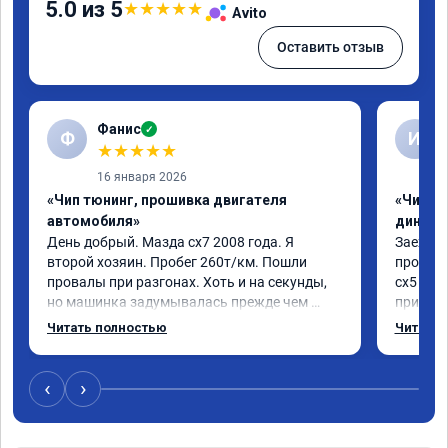
5.0 из 5
★
★
★
★
★
Avito
Оставить отзыв
Фанис
✓
Ф
И
★
★
★
★
★
16 января 2026
«Чип тюнинг, прошивка двигателя
«Чип тю
автомобиля»
диност
День добрый. Мазда сх7 2008 года. Я 
Заехал 
второй хозяин. Пробег 260т/км. Пошли 
прошить
провалы при разгонах. Хоть и на секунды, 
сх5 2.0л
но машинка задумывалась прежде чем 
приятно
разогнаться. Года 4 назад удалял 
педаль 
Читать полностью
Читать 
катализаторы без перепрошивок. Никаких 
ли, раз
ошибок не было. Но пообщавшись с 
не изме
людьми, решил всё таки сделать 
данную 
‹
›
перепрошивку. Увидел в авито ваше 
исправе
объявление и решил обратиться к вам за 
вреда э
помощью. Ребята приветливые, сразу взяли 