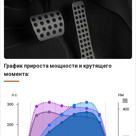
График прироста мощности и крутящего
момента:
л.с.
Нм
300
400
200