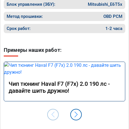
Блок управления (ЭБУ):
в работу. Знают своё дело. По времени 1,5 
Mitsubishi_E6T5x
часа длилась процедура. Цена конечно 
отличается от заявленной. Но результатом 
Метод прошивки:
OBD PCM
я доволен. Машинка не едет, а летит прям. 
Парням благодарность!!!!
Срок работ:
1-2 часа
Примеры наших работ:
Чип тюнинг Haval F7 (F7x) 2.0 190 лс -
давайте шить дружно!