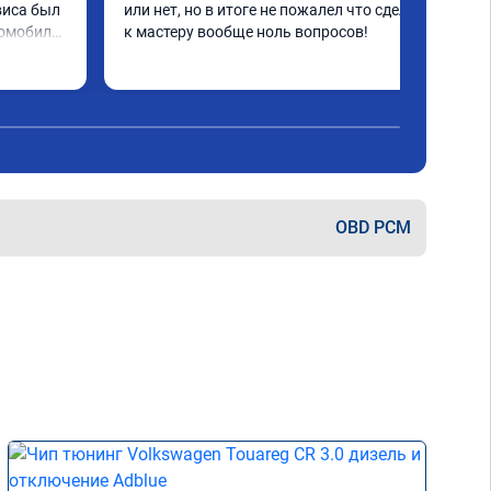
виса был 
или нет, но в итоге не пожалел что сделал, 
омобиля, 
к мастеру вообще ноль вопросов!
езче что 
ход 
ь рад и 
ваш 
енно 
анесёт
OBD PCM