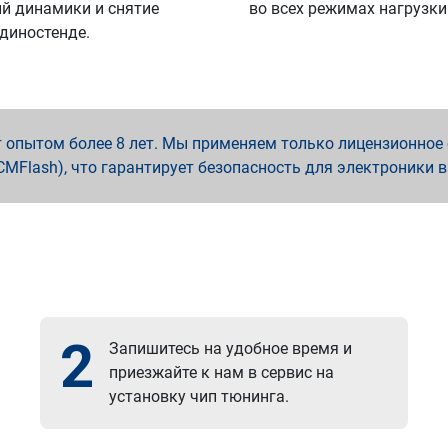
й динамики и снятие
во всех режимах нагрузки
 диностенде.
опытом более 8 лет. Мы применяем только лицензионное о
x, PCMFlash), что гарантирует безопасность для электроники 
2
Запишитесь на удобное время и
приезжайте к нам в сервис на
установку чип тюнинга.