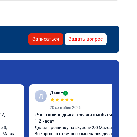
Записаться
Задать вопрос
Денис
✓
Д
★
★
★
★
★
20 сентября 2025
 2,
«Чип тюнинг двигателя автомобиля за
1-2 часа»
 3, 
Делал прошивку на skyactiv 2.0 Mazda 3

ь Мазда 
Все прошло отлично, сомневался делать 