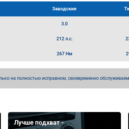
Заводские
Т
3.0
212 л.с.
2
267 Нм
2
лько на полностью исправном, своевременно обслуживае
Лучше подхват -