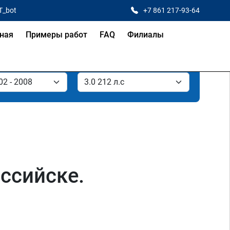
T_bot
+7 861 217-93-64
ная
Примеры работ
FAQ
Филиалы
оссийске.