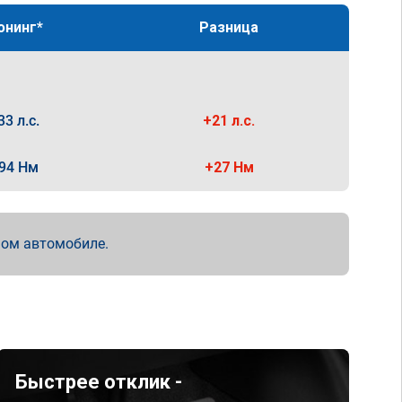
юнинг*
Разница
33 л.с.
+21 л.с.
94 Нм
+27 Нм
мом автомобиле.
Быстрее отклик -