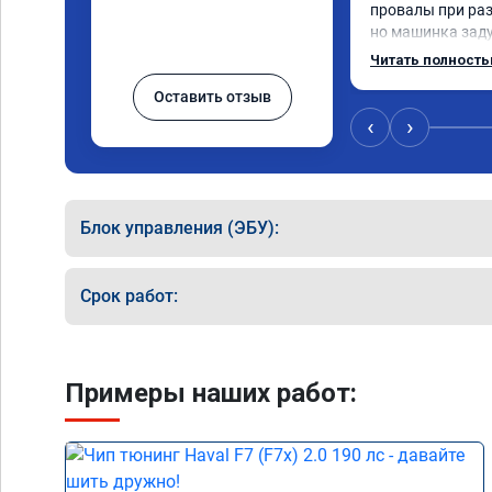
провалы при разг
но машинка зад
разогнаться. Год
Читать полност
катализаторы бе
Оставить отзыв
Никаких ошибок 
пообщавшись с л
‹
›
сделать перепро
ваше объявление
вам за помощью.
сразу взяли в ра
Блок управления (ЭБУ):
времени 1,5 часа
конечно отличает
результатом я до
Срок работ:
а летит прям. Па
Примеры наших работ: