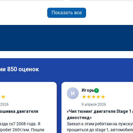
Показать все
ии 850 оценок
Игорь
✓
И
★
★
★
★
★
★
★
 2026
9 апреля 2026
рошивка двигателя
«Чип тюнинг двигателя Stage 1 /
диностенд»
да сх7 2008 года. Я 
Заехал к этим ребятам на лужскую
Пробег 260т/км. Пошли 
прошиться до stage 1, автомобил