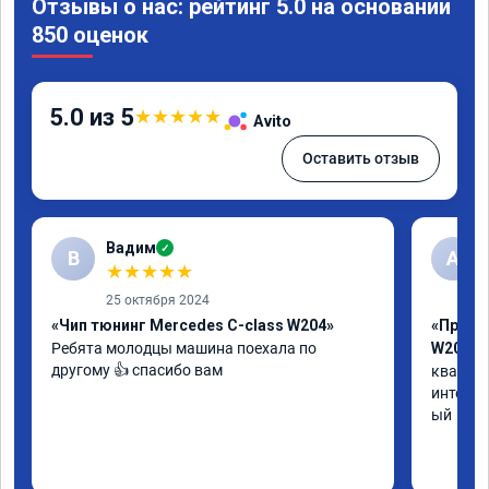
Отзывы о нас: рейтинг 5.0 на основании
850 оценок
5.0 из 5
★
★
★
★
★
Avito
Оставить отзыв
Вадим
✓
В
А
★
★
★
★
★
25 октября 2024
«Чип тюнинг Mercedes C-class W204»
«Прошив
Ребята молодцы машина поехала по 
W205»
другому 👍 спасибо вам
квалифи
интелли
ый