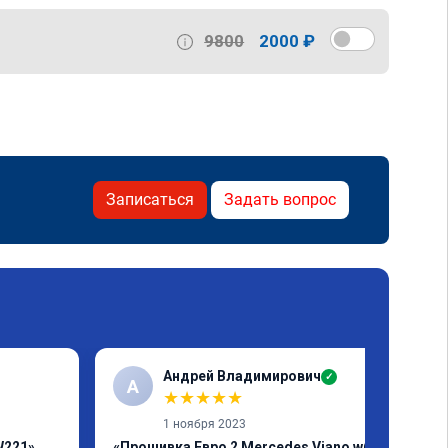
9800
2000 ₽
Записаться
Задать вопрос
Андрей Владимирович
✓
А
★
★
★
★
★
1 ноября 2023
W221»
«Прошивка Евро 2 Mercedes Viano w639»