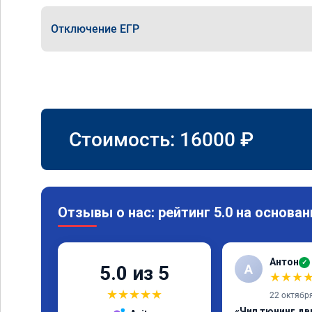
Отключение ЕГР
Стоимость:
16000
₽
Отзывы о нас: рейтинг 5.0 на основан
Антон
✓
А
5.0 из 5
★
★
★
★
★
★
★
★
22 октябр
«Чип тюнинг дв