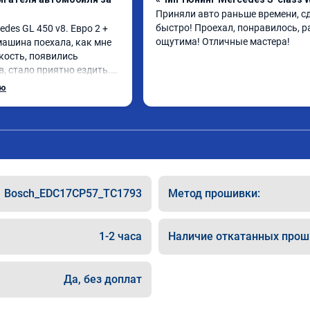
Приняли авто раньше времени, сд
быстро! Проехал, понравилось, р
es GL 450 v8. Евро 2 + 
ощутима! Отличные мастера!
 машина поехала, как мне 
кость, появились 
, стало приятно ездить.

рат, в авто! 🔥
ью
Bosch_EDC17CP57_TC1793
Метод прошивки:
1-2 часа
Наличие откатанных прош
Да, без доплат