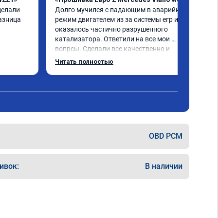
елали 
Долго мучился с падающим в аварийный 
азница 
режим двигателем из за системы егр и как 
оказалось частично разрушенного 
катализатора. Ответили на все мои 
вопрсы. Сделали все качественно и 
несмотря на конец рабочего дня 
Читать полностью
задержались и все доделали. Рекомендую!
OBD PCM
ивок:
В наличии