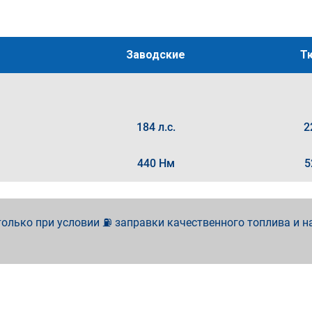
Заводские
Т
184 л.с.
2
440 Нм
5
олько при условии ⛽ заправки качественного топлива и н