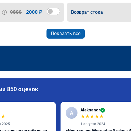
9800
2000 ₽
Возврат стока
Показать все
ии 850 оценок
Aleksandr
✓
A
★
★
★
★
★
★
★
я 2025
1 августа 2024
игателя автомобиля за
«Чип тюнинг Mercedes S-class 