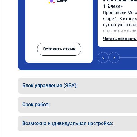
Avito
1-2 часа»
Прошивали Merced
stage 1. В итоге
нужно: ушла вал
подхваты с низов
Одни из лучших т
Читать полност
Оставить отзыв
‹
›
Блок управления (ЭБУ):
Срок работ:
Возможна индивидуальная настройка: