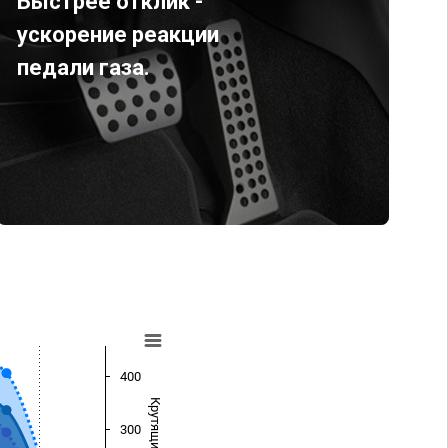
Быстрее отклик -
ускорение реакции
педали газа.
400
300