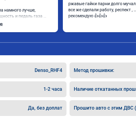
ржавые гайки парни долго мучалис
все же сделали работу, респект , 
ла намного лучше, 
рекомендую 👍👍👍
ность и педаль газа 
.

ью
т, делают свою работу 
ралии при покупке этих 
ают чип тюнинг, чтобы не 
Denso_RHF4
Метод прошивки:
а чип, Там по цифрам 
жны быть еще лучше)
1-2 часа
Наличие откатанных прош
Да, без доплат
Прошито авто с этим ДВС (