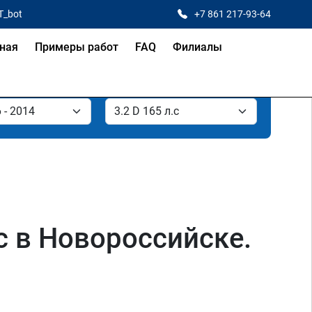
T_bot
+7 861 217-93-64
ная
Примеры работ
FAQ
Филиалы
лс в Новороссийске.