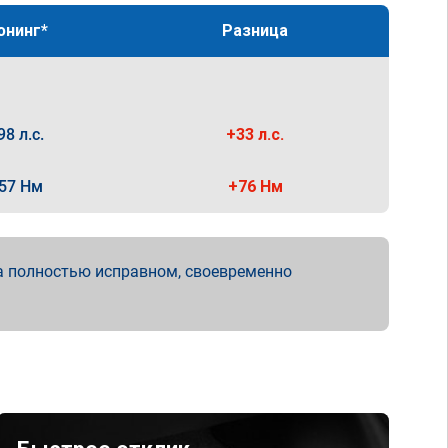
юнинг*
Разница
98 л.с.
+33 л.с.
57 Нм
+76 Нм
а полностью исправном, своевременно