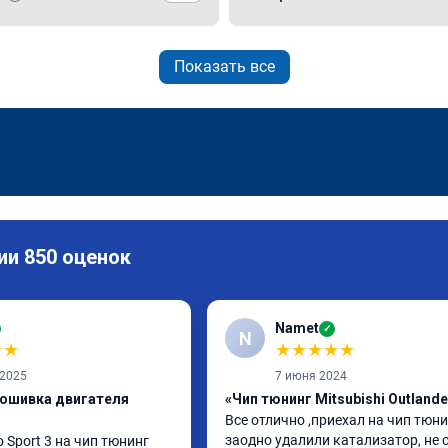
Показать все
ии 850 оценок
Namet
✓
N
★
★
★
★
★
★
★
 2025
7 июня 2024
рошивка двигателя
«Чип тюнинг Mitsubishi Outlande
Все отлично ,приехал на чип тюнин
заодно удалили катализатор, не с
 Sport 3 на чип тюнинг 