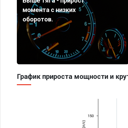
Выше тяга - прирост
момента с низких
оборотов.
График прироста мощности и кр
150