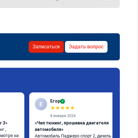
Записаться
Задать вопрос
Егор
✓
Е
★
★
★
★
★
8 января 2026
r 3»
«Чип тюнинг, прошивка двигателя
г , 
автомобиля»
мотря на 
Автомобиль Паджеро спорт 2, дизель. 