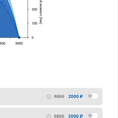
Крутящий момент (Нм)
200
100
0
500
5000
)
9800
2000 ₽
9800
2000 ₽