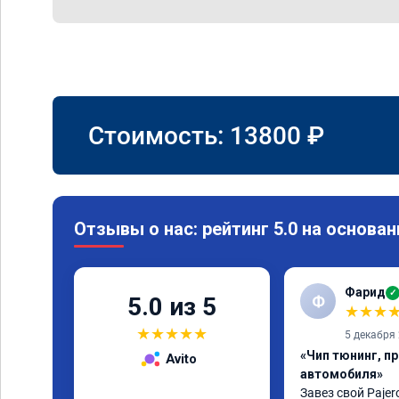
Стоимость:
13800
₽
Отзывы о нас: рейтинг 5.0 на основан
Фарид
✓
Ф
5.0 из 5
★
★
★
★
★
★
★
★
5 декабря
«Чип тюнинг, п
Avito
автомобиля»
Завез свой Pajero