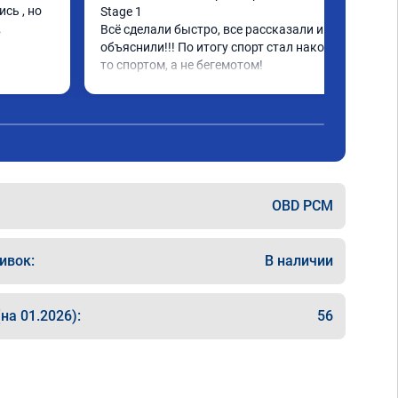
ь , но 
Stage 1

Всё сделали быстро, все рассказали и 
объяснили!!! По итогу спорт стал наконец-
то спортом, а не бегемотом!

Спасибо большое A011935
OBD PCM
ивок:
В наличии
на 01.2026):
56