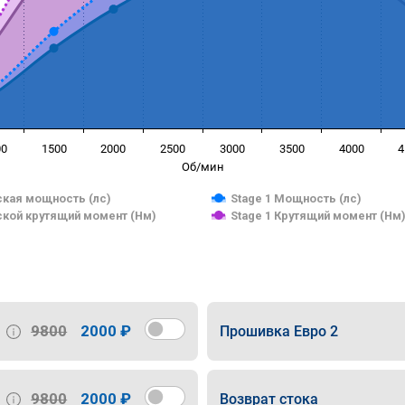
00
1500
2000
2500
3000
3500
4000
4
Об/мин
кая мощность (лс)
Stage 1 Мощность (лс)
кой крутящий момент (Нм)
Stage 1 Крутящий момент (Нм
9800
2000 ₽
Прошивка Евро 2
9800
2000 ₽
Возврат стока