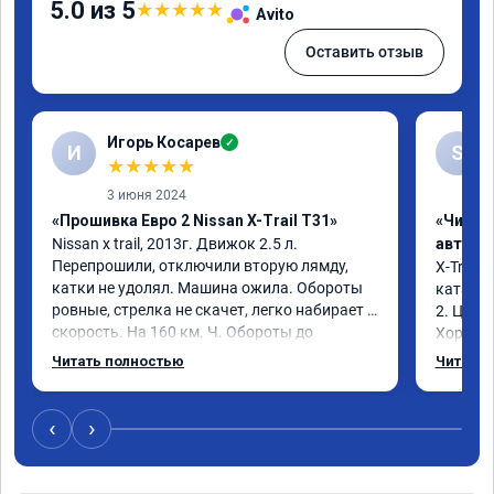
5.0 из 5
★
★
★
★
★
Avito
Оставить отзыв
Игорь Косарев
✓
И
S
★
★
★
★
★
3 июня 2024
«Прошивка Евро 2 Nissan X-Trail T31»
«Чип т
Nissan x trаil, 2013г. Движок 2.5 л. 
автомо
Перепрошили, отключили вторую лямду, 
X-Trail 
катки не удолял. Машина ожила. Обороты 
катализ
ровные, стрелка не скачет, легко набирает 
2. Цена
скорость. На 160 км. Ч. Обороты до 
Хороший
3000.расход тот-же без изменения 12л. 
Благода
Читать полностью
Читать 
Услугой доволен. Рекомендую.
самовну
лучше и 
3 тыс и 
‹
›