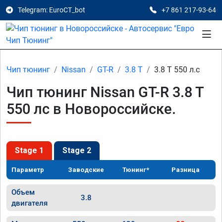
Telegram: EuroCT_bot
+7 861 217-93-64
Чип тюнинг
Nissan
GT-R
3.8 T
3.8 T 550 л.с
Чип тюнинг Nissan GT-R 3.8 T
550 лс в Новороссийске.
Stage 1
Stage 2
Параметр
Заводские
Тюнинг*
Разница
Объем
3.8
двигателя