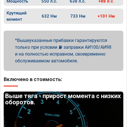
Мощность
550 л.с.
638 л.с.
+88 л.с.
Крутящий
632 Нм
733 Нм
+101 Нм
момент
Вышеуказанные прибавки гарантируются
только при условии ⛽ заправки АИ100/АИ98
и на полностью исправном, своевременно
обслуживаемом автомобиле.
Включено в стоимость:
Выше тяга - прирост момента с низких
оборотов.