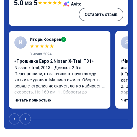
5.0 из 5
★
★
★
★
★
Avito
Оставить отзыв
Игорь Косарев
✓
И
S
★
★
★
★
★
3 июня 2024
«Прошивка Евро 2 Nissan X-Trail T31»
«Чип т
Nissan x trаil, 2013г. Движок 2.5 л. 
автомо
Перепрошили, отключили вторую лямду, 
X-Trail 
катки не удолял. Машина ожила. Обороты 
катализ
ровные, стрелка не скачет, легко набирает 
2. Цена
скорость. На 160 км. Ч. Обороты до 
Хороший
3000.расход тот-же без изменения 12л. 
Благода
Читать полностью
Читать 
Услугой доволен. Рекомендую.
самовну
лучше и 
3 тыс и 
‹
›