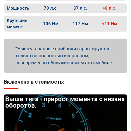
Мощность
79 л.с.
87 л.с.
+8 л.с.
Крутящий
106 Нм
117 Нм
+11 Нм
момент
Вышеуказанные прибавки гарантируются
только на полностью исправном,
своевременно обслуживаемом автомобиле.
Включено в стоимость:
Выше тяга - прирост момента с низких
оборотов.