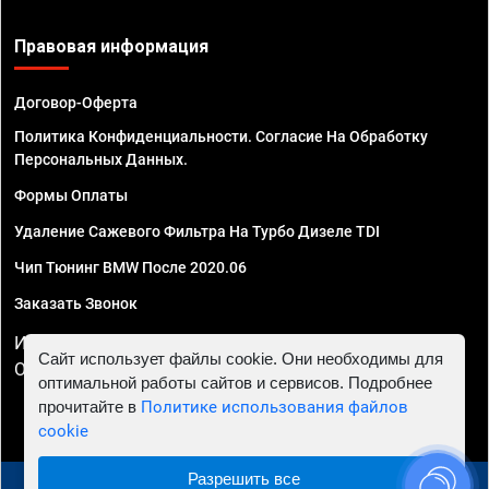
Правовая информация
Договор-Оферта
Политика Конфиденциальности. Согласие На Обработку
Персональных Данных.
Формы Оплаты
Удаление Сажевого Фильтра На Турбо Дизеле TDI
Чип Тюнинг BMW После 2020.06
Заказать Звонок
ИП Смирнов Георгий Павлович. ИНН 781302555843,
Сайт использует файлы cookie. Они необходимы для
ОГРНИП 324470400032610
оптимальной работы сайтов и сервисов. Подробнее
прочитайте в
Политике использования файлов
cookie
Разрешить все
© 2010 - 2026 Чип тюнинг в Новороссийске -