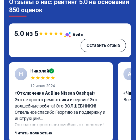
Отзывы о нас: рейтинг 5.0 на основании
850 оценок
5.0 из 5
★
★
★
★
★
Avito
Оставить отзыв
Николай
✓
Н
А
★
★
★
★
★
12 июля 2024
«Отключение AdBlue Nissan Qashqai»
«Чип тю
Это не просто ремонтники и сервис! Это 
Все сдел
волшебные ребята! Это ВОЛШЕБНИКИ!

Отдельное спасибо Георгию за поддержку и 
инструкции!

Он спас не просто автомобиль от поломки! 
От его спас одну человеческую душу!

Читать полностью
Низкий поклон до земли Георгию и его 