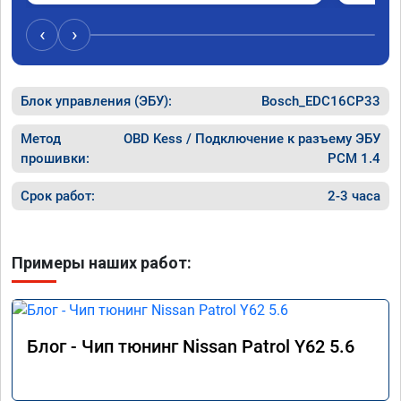
команде!

Если бы можно поставить миллион звезд я 
‹
›
бы это с удовольствием сделал!

Спасибо!

Спасибо!

Спасибо!

Блок управления (ЭБУ):
Bosch_EDC16CP33
Храни Вас Бог!
Метод
OBD Kess / Подключение к разъему ЭБУ
прошивки:
PCM 1.4
Срок работ:
2-3 часа
Примеры наших работ:
Блог - Чип тюнинг Nissan Patrol Y62 5.6