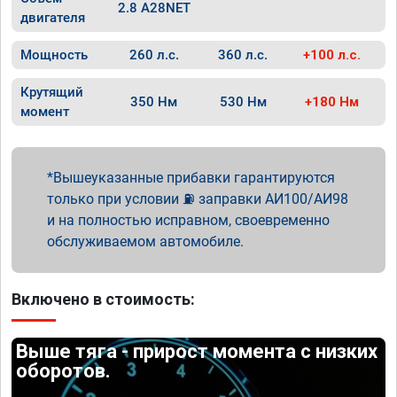
2.8 A28NET
двигателя
Мощность
260 л.с.
360 л.с.
+100 л.с.
Крутящий
350 Нм
530 Нм
+180 Нм
момент
Вышеуказанные прибавки гарантируются
только при условии ⛽ заправки АИ100/АИ98
и на полностью исправном, своевременно
обслуживаемом автомобиле.
Включено в стоимость:
Выше тяга - прирост момента с низких
оборотов.