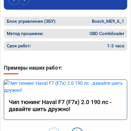
компани
Номер с
Блок управления (ЭБУ):
Bosch_ME9_6_1
Метод прошивки:
OBD Combiloader
Срок работ:
1-3 часа
Примеры наших работ:
Чип тюнинг Haval F7 (F7x) 2.0 190 лс -
давайте шить дружно!