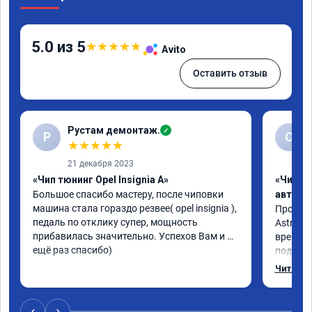
5.0 из 5
★
★
★
★
★
Avito
Оставить отзыв
Рустам демонтаж.
✓
Р
С
★
★
★
★
★
21 декабря 2023
«Чип тюнинг Opel Insignia A»
«Чип т
Большое спасибо мастеру, после чиповки 
автомо
машина стала гораздо резвее( opel insignia ), 
Произво
педаль по отклику супер, мощность 
Astra J 
прибавилась значительно. Успехов Вам и 
времени-
ещё раз спасибо)
подхват
стала р
Читать 
скидыва
обороты
доволен
‹
›