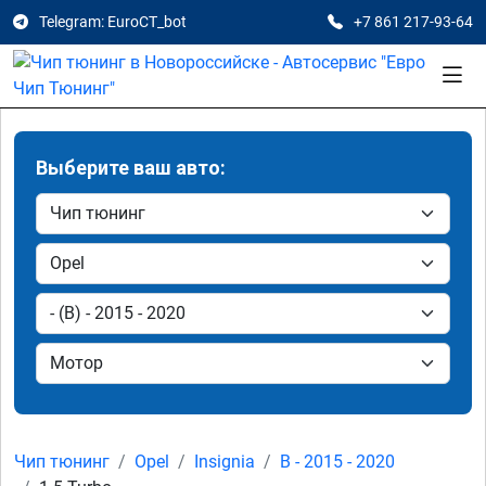
Telegram: EuroCT_bot
+7 861 217-93-64
Выберите ваш авто:
Чип тюнинг
Opel
Insignia
B - 2015 - 2020