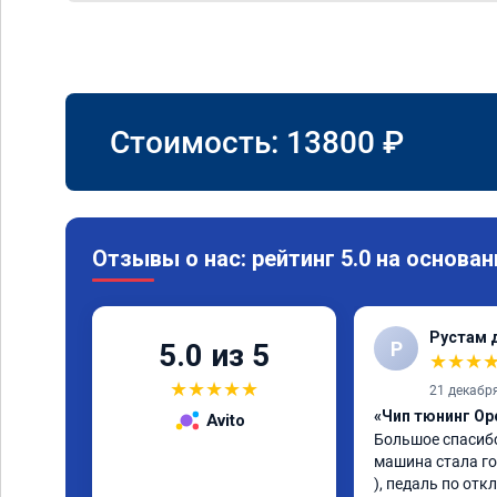
Стоимость:
13800
₽
Отзывы о нас: рейтинг 5.0 на основан
Рустам 
Р
5.0 из 5
★
★
★
★
★
★
★
★
21 декабр
«Чип тюнинг Ope
Avito
Большое спасибо
машина стала гор
), педаль по отк