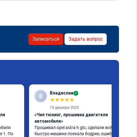
Записаться
Задать вопрос
Владислав
✓
В
★
★
★
★
★
19 декабря 2025
еля
«Чип тюнинг, прошивка двигателя
автомобиля»
биля 
Прошивал opel astra h gtc, сделали всё 
 1. По 
быстро машина поехала бодрее, ошибка 