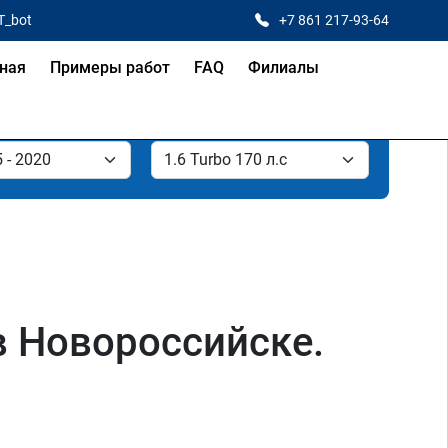
T_bot
+7 861 217-93-64
ная
Примеры работ
FAQ
Филиалы
с в Новороссийске.