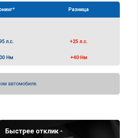
юнинг*
Разница
95 л.с.
+25 л.с.
00 Нм
+40 Нм
мом автомобиле.
Быстрее отклик -