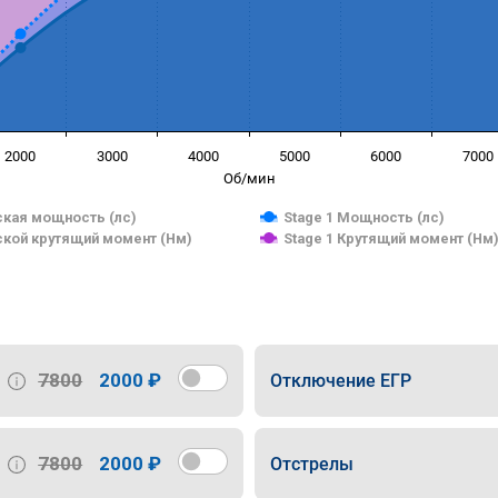
2000
3000
4000
5000
6000
7000
Об/мин
кая мощность (лс)
Stage 1 Мощность (лс)
кой крутящий момент (Нм)
Stage 1 Крутящий момент (Нм
7800
2000 ₽
Отключение ЕГР
7800
2000 ₽
Отстрелы