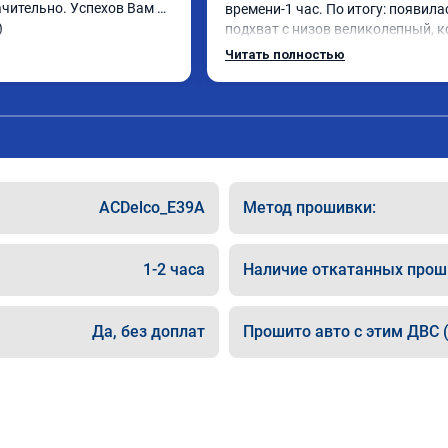
чительно. Успехов Вам и 
времени-1 час. По итогу: появилас
)
подхват с низов великолепный, к
стала работать плавнее. На трасс
Читать полностью
быстрее скидывает передачу и ле
держит обороты до 5000 при уско
Вообщем доволен как слон ))) 
Рекомендую компанию!

Номер сертификата: А011870 от 
06.01.2026
ACDelco_E39A
Метод прошивки:
1-2 часа
Наличие откатанных прош
Да, без доплат
Прошито авто с этим ДВС (