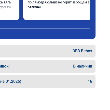
ь тяга, 
по лямбде больше не горит, в общем всё 
оробка 
отлично
е 
гко 
рении. 
OBD Bitbox
ивок:
В наличии
на 01.2026):
16