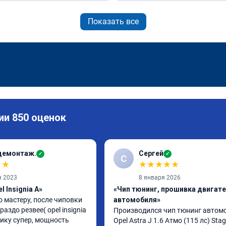
Показать все
ии 850 оценок
демонтаж.
Сергей
✓
✓
С
★
★
★
★
★
★
★
я 2023
8 января 2026
l Insignia A»
«Чип тюнинг, прошивка двигат
 мастеру, после чиповки 
автомобиля»
аздо резвее( opel insignia 
Производился чип тюнинг автомо
лику супер, мощность 
Opel Astra J 1.6 Атмо (115 лс) Stage