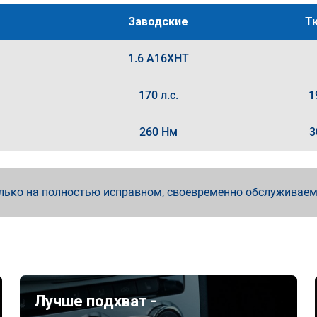
Заводские
Т
1.6 A16XHT
170 л.с.
1
260 Нм
3
лько на полностью исправном, своевременно обслуживае
Лучше подхват -