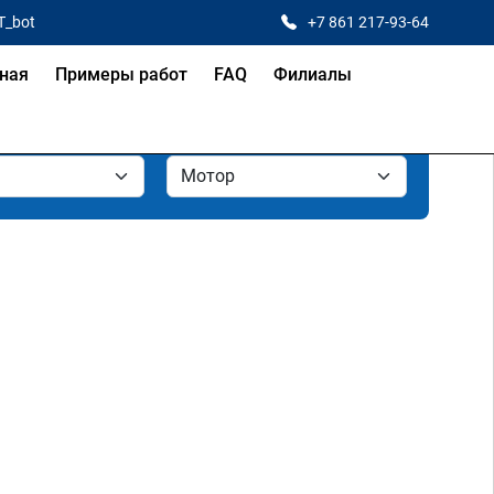
T_bot
+7 861 217-93-64
ная
Примеры работ
FAQ
Филиалы