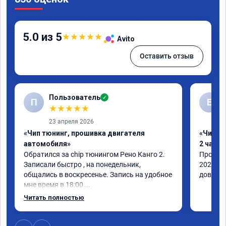
5.0 из 5
★
★
★
★
★
Avito
Оставить отзыв
Пользователь
✓
П
Е
★
★
★
★
★
23 апреля 2026
«Чип тюнинг, прошивка двигателя
«Чип тю
автомобиля»
2 часа»
Обратился за chip тюнингом Рено Канго 2.

Прошивк
Записали быстро , на понедельник, 
2021 го
общались в воскресенье. Запись на удобное 
доволен
мне время в 18:00.

Работу выполнили за 30 минут, 
Читать полностью
качественно, эффектом доволен. Спасибо 
🤝