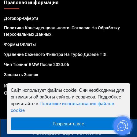
Правовая информация
Договор-Оферта
Политика Конфиденциальности. Согласие На Обработку
Персональных Данных.
Формы Оплаты
Удаление Сажевого Фильтра На Турбо Дизеле TDI
Чип Тюнинг BMW После 2020.06
Заказать Звонок
ИП Смирнов Георгий Павлович. ИНН 781302555843,
Сайт использует файлы cookie. Они необходимы для
ОГРНИП 324470400032610
оптимальной работы сайтов и сервисов. Подробнее
прочитайте в
Политике использования файлов
cookie
Разрешить все
© 2010 - 2026 Чип тюнинг в Новороссийске -
Автосервис "Евро Чип Тюнинг"