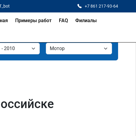
T_bot
+7 861 217-93-64
ная
Примеры работ
FAQ
Филиалы
ороссийске