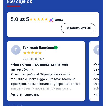
850 оценок
5.0 из 5
★
★
★
★
★
Avito
Оставить отзыв
Григорий Лащёнов
✓
Г
Г
★
★
★
★
★
29 января 2026
«Чип тюнинг, прошивка двигателя
«Чип тю
автомобиля»
отключе
Отличная работа! Обращался за чип-
Всем до
тюнингом Chery Tiggo 7 Pro Max. Машина 
собирал
преобразилась: появилась уверенная тяга с 
Обратил
низов, исчезли провалы при разгоне. 
всё в п
Расход в спокойном режиме даже немного 
записал
Читать полностью
Читать 
снизился. Все сделали профессионально, с 
часа и 
подробной консультацией. Рекомендую 
,спасиб