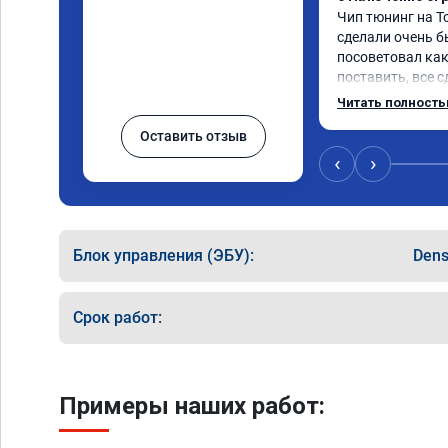
Чип тюнинг на То
сделали очень бы
посоветовал как
поставить, все с
тюнингом очень 
Читать полност
немного, отзыв н
Оставить отзыв
значительно луч
коробка даже ст
‹
›
пропали провалы
остался таким ж
улучшилась. Сове
Спасибо!!!
Блок управления (ЭБУ):
Den
Срок работ:
Примеры наших работ: