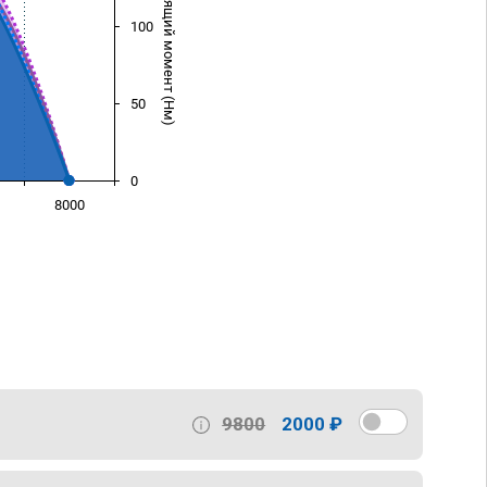
Крутящий момент (Нм)
100
50
0
8000
)
9800
2000 ₽