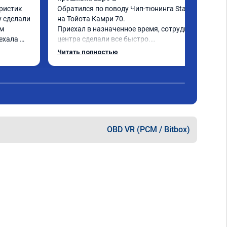
ристик 
Обратился по поводу Чип-тюнинга Stage 1 
 сделали 
на Тойота Камри 70.

м 
Приехал в назначенное время, сотрудники 
ехала 
центра сделали все быстро.

Авто тестирую, пока всë устраивает.

Читать полностью
Номер сертификата А010889.
OBD VR (PCM / Bitbox)