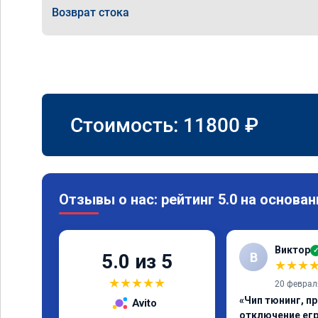
Возврат стока
Стоимость:
11800
₽
Отзывы о нас: рейтинг 5.0 на основан
Виктор
В
5.0 из 5
★
★
★
★
★
★
★
★
20 феврал
«Чип тюнинг, пр
Avito
отключение ег