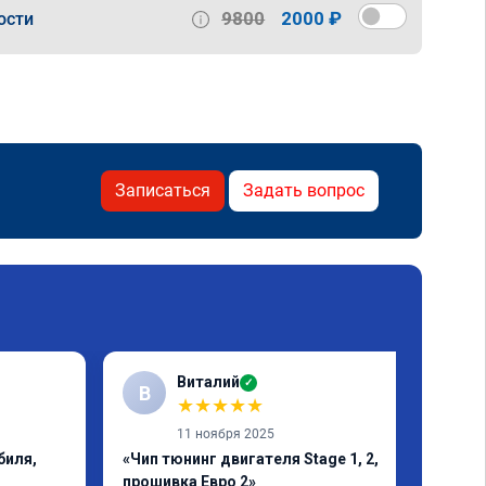
9800
2000 ₽
ости
Записаться
Задать вопрос
Виталий
✓
В
★
★
★
★
★
11 ноября 2025
биля,
«Чип тюнинг двигателя Stage 1, 2,
прошивка Евро 2»