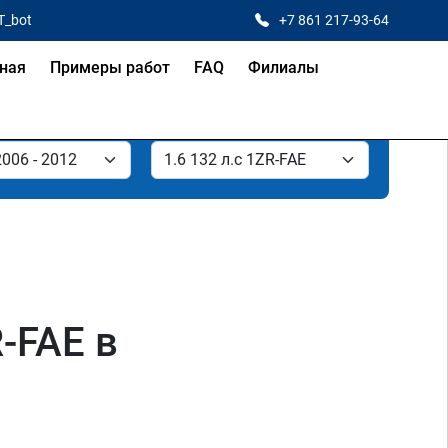
T_bot
+7 861 217-93-64
ная
Примеры работ
FAQ
Филиалы
R-FAE в