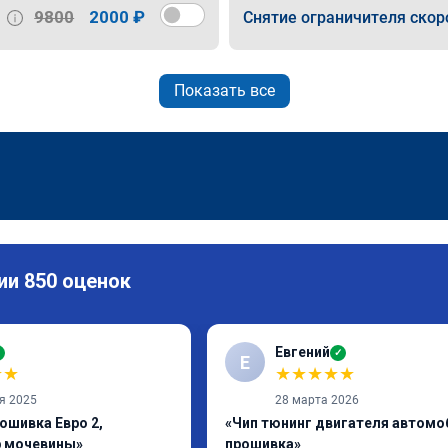
9800
2000 ₽
Снятие ограничителя скор
Показать все
ии 850 оценок
Евгений
✓
✓
Е
★
★
★
★
★
★
★
я 2025
28 марта 2026
ошивка Евро 2,
«Чип тюнинг двигателя автомо
р мочевины»
прошивка»