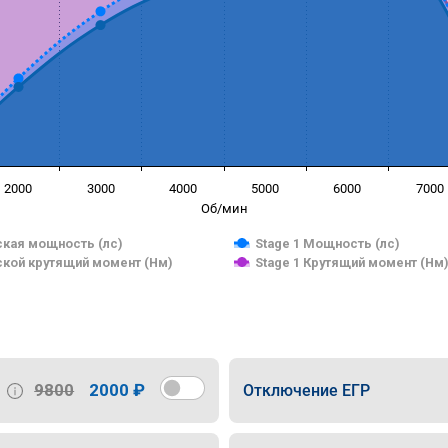
2000
3000
4000
5000
6000
7000
Об/мин
кая мощность (лс)
Stage 1 Мощность (лс)
кой крутящий момент (Нм)
Stage 1 Крутящий момент (Нм
9800
2000 ₽
Отключение ЕГР