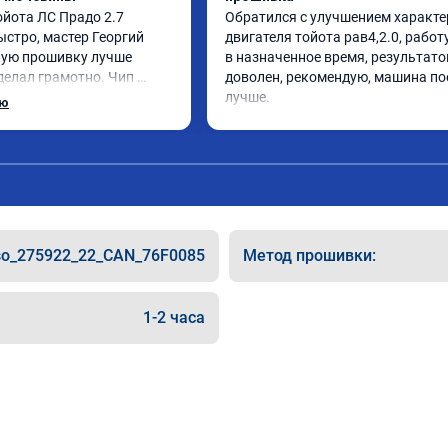
йота ЛС Прадо 2.7 
Обратился с улучшением характе
стро, мастер Георгий 
двигателя тойота рав4,2.0, работу
ую прошивку лучше 
в назначенное время, результато
делал грамотно. Чип 
доволен, рекомендую, машина по
доволен, машина ожила 
лучше.
ью
а педаль газа стал 
ше. Такое ощущение, что 
ала работать лучше, 
. Расход топлива 
е, но динамика 
тую этот сервис всем. 
so_275922_22_CAN_76F0085
Метод прошивки:
1-2 часа