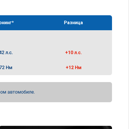
юнинг*
Разница
42 л.с.
+10 л.с.
72 Нм
+12 Нм
мом автомобиле.