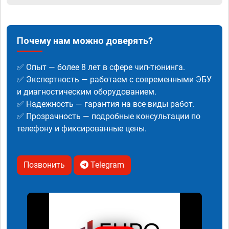
Почему нам можно доверять?
✅ Опыт — более 8 лет в сфере чип-тюнинга.
✅ Экспертность — работаем с современными ЭБУ
и диагностическим оборудованием.
✅ Надежность — гарантия на все виды работ.
✅ Прозрачность — подробные консультации по
телефону и фиксированные цены.
Позвонить
Telegram