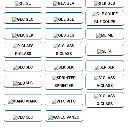
GL
GLA
GLB
GLC
GLE
GLE COUPE
GLK
GLS
ML
SL
R-CLASS
S-CLASS
SLC
SLK
SLR
SLS
SPRINTER
V-CLASS
VIANO
VITO
X-CLASS
CLC
VANEO