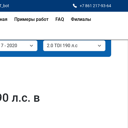
T_bot
+7 861 217-93-64
ная
Примеры работ
FAQ
Филиалы
0 л.с. в