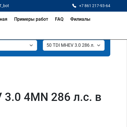
T_bot
+7 861 217-93-64
ная
Примеры работ
FAQ
Филиалы
3.0 4MN 286 л.с. в