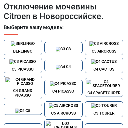
Отключение мочевины
Citroen в Новороссийске.
Выберите вашу модель:
C3
BERLINGO
C3 AIRCROSS
C4
C3 PICASSO
C4 CACTUS
C4 GRAND
C4 PICASSO
C4 SPACETOURER
PICASSO
C5
C5 AIRCROSS
C5 TOURER