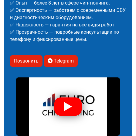
✅ Опыт — более 8 лет в сфере чип-тюнинга.
✅ Экспертность — работаем с современными ЭБУ
и диагностическим оборудованием.
✅ Надежность — гарантия на все виды работ.
✅ Прозрачность — подробные консультации по
телефону и фиксированные цены.
Позвонить
Telegram