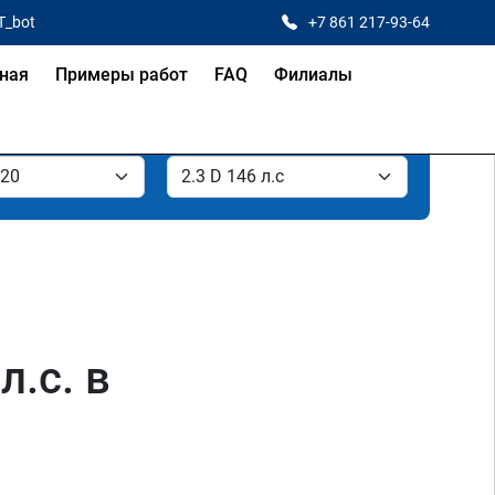
T_bot
+7 861 217-93-64
ная
Примеры работ
FAQ
Филиалы
л.с. в