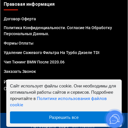
Правовая информация
Договор-Оферта
Политика Конфиденциальности. Согласие На Обработку
Персональных Данных.
Формы Оплаты
Удаление Сажевого Фильтра На Турбо Дизеле TDI
Чип Тюнинг BMW После 2020.06
Заказать Звонок
ИП Смирнов Георгий Павлович. ИНН 781302555843,
Сайт использует файлы cookie. Они необходимы для
ОГРНИП 324470400032610
оптимальной работы сайтов и сервисов. Подробнее
прочитайте в
Политике использования файлов
cookie
Разрешить все
© 2010 - 2026 Чип тюнинг в Новороссийске -
Автосервис "Евро Чип Тюнинг"