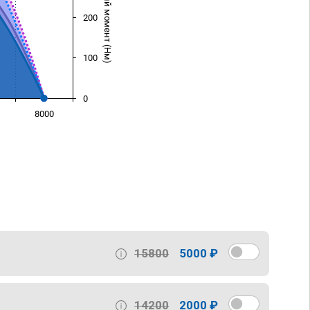
Крутящий момент (Нм)
200
100
0
8000
)
15800
5000 ₽
14200
2000 ₽