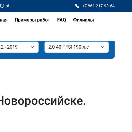
T_bot
+7 861 217-93-64
ная
Примеры работ
FAQ
Филиалы
 Новороссийске.