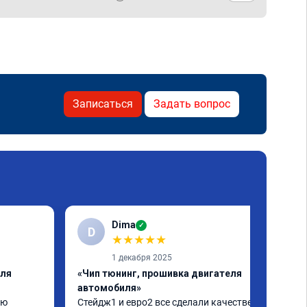
Записаться
Задать вопрос
Dima
✓
D
★
★
★
★
★
1 декабря 2025
еля
«Чип тюнинг, прошивка двигателя
автомобиля»
ю 
Стейдж1 и евро2 все сделали качественно. 