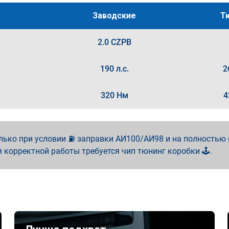
Заводские
Т
2.0 CZPB
190 л.с.
2
320 Нм
4
лько при условии ⛽ заправки АИ100/АИ98 и на полностью
я корректной работы требуется чип тюнинг коробки 🕹️.