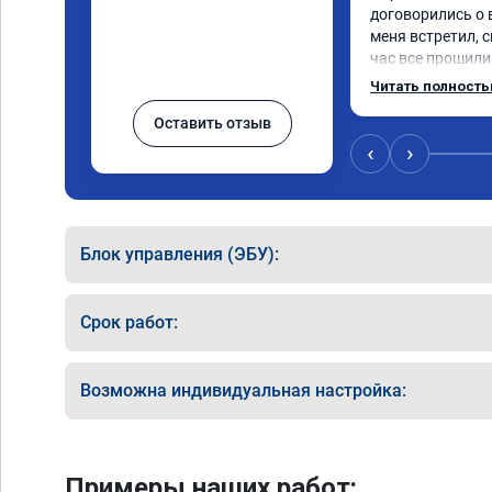
договорились о 
меня встретил, с
час все прошили.
Арман спасибо т
Читать полност
летела а не поех
Оставить отзыв
личку Арману сме
может 🤣машина е
‹
›
спасибо вам!!!!!!!
Блок управления (ЭБУ):
Срок работ:
Возможна индивидуальная настройка:
Примеры наших работ: