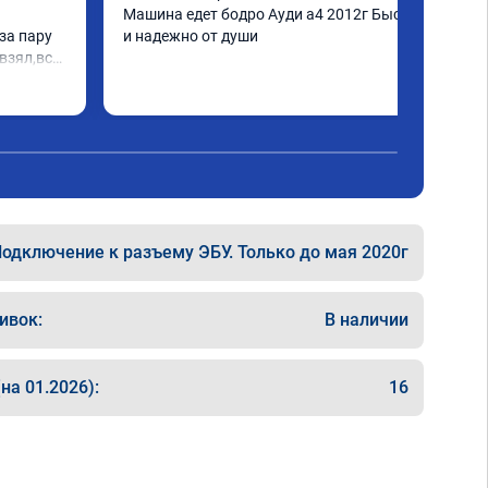
Машина едет бодро Ауди а4 2012г Быстро 
а пару 
и надежно от души
взял,всё 
е 
а 
еперь 
 
ксея 
одключение к разъему ЭБУ. Только до мая 2020г
ивок:
В наличии
на 01.2026):
16