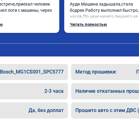
встрече,приехал человек 
Ауди.Машина задышала,стала 
нял логи с машины, через 
бодрее.Работу выполнил быстро,з


часов.По цене ничего лишнего не 
ебе огромное, машинка по 
как договаривались заранее.Посл
ью
Читать полностью
ала! Как писал ранее в 
работы возникали вопросы,всегд
рть с косой догнать не 
консультировал и был на связи.Т
дет не в себя, еще раз 
знаю,куда ехать в случае поломки
авто.Однозначно рекомендую Але
как грамотного специалиста!
Bosch_MG1CS001_SPC5777
Метод прошивки:
П
2-3 часа
Наличие откатанных прош
Да, без доплат
Прошито авто с этим ДВС (