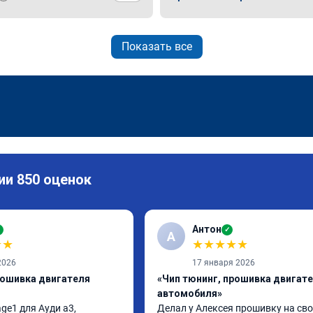
Показать все
ии 850 оценок
Антон
✓
✓
А
★
★
★
★
★
★
★
2026
17 января 2026
рошивка двигателя
«Чип тюнинг, прошивка двигат
автомобиля»
ge1 для Ауди а3, 
Делал у Алексея прошивку на сво