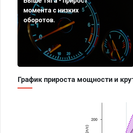
Выше тяга - прирост
момента с низких
оборотов.
График прироста мощности и кр
200