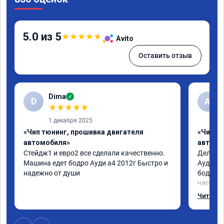
5.0 из 5
★
★
★
★
★
Avito
Оставить отзыв
Dima
✓
D
А
★
★
★
★
★
1 декабря 2025
«Чип тюнинг, прошивка двигателя
«Чип т
автомобиля»
автомо
Стейдж1 и евро2 все сделали качественно. 
Делал у
Машина едет бодро Ауди а4 2012г Быстро и 
Ауди.Ма
надежно от души
бодрее.
часов.П
как дог
Читать 
возника
и был н
случае 