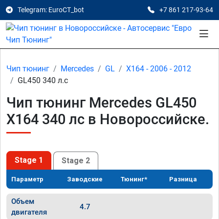
Telegram: EuroCT_bot
+7 861 217-93-64
Чип тюнинг
Mercedes
GL
X164 - 2006 - 2012
GL450 340 л.с
Чип тюнинг Mercedes GL450
X164 340 лс в Новороссийске.
Stage 1
Stage 2
Параметр
Заводские
Тюнинг*
Разница
Объем
4.7
двигателя