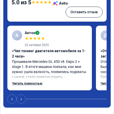
5.0 из 5
★
★
★
★
★
Avito
Оставить отзыв
Антон
✓
А
Д
★
★
★
★
★
22 октября 2025
«Чип тюнинг двигателя автомобиля за 1-
«Отключ
2 часа»
заглуш
Прошивали Mercedes GL 450 v8. Евро 2 + 
Отличны
stage 1. В итоге машина поехала, как мне 
Быстро 
нужно: ушла валкость, появились подхваты 
снова м
с низов, стало приятно ездить.

Едет от
Одни из лучших трат, в авто! 🔥
Спасибо
Читать полностью
Читать 
Рекомен
‹
›