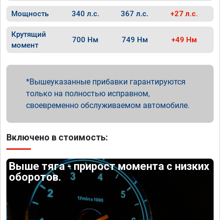
Мощность
340 л.с.
367 л.с.
+27 л.с.
Крутящий
700 Нм
749 Нм
+49 Нм
момент
Вышеуказанные прибавки гарантируются
только на полностью исправном,
своевременно обслуживаемом автомобиле.
Включено в стоимость:
Выше тяга - прирост момента с низких
оборотов.