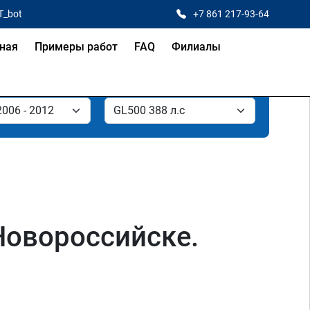
T_bot
+7 861 217-93-64
ная
Примеры работ
FAQ
Филиалы
Новороссийске.