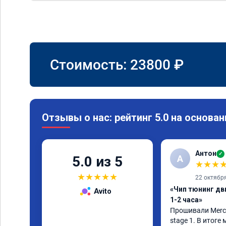
Стоимость:
23800
₽
Отзывы о нас: рейтинг 5.0 на основан
Антон
✓
А
5.0 из 5
★
★
★
★
★
★
★
★
22 октябр
«Чип тюнинг дв
Avito
1-2 часа»
Прошивали Merced
stage 1. В итоге