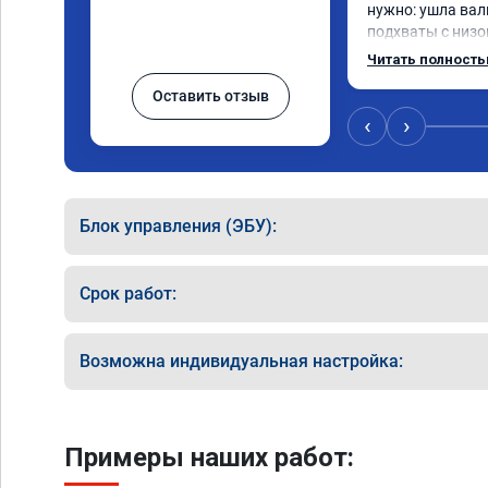
нужно: ушла вал
подхваты с низов
Одни из лучших т
Читать полност
Оставить отзыв
‹
›
Блок управления (ЭБУ):
Срок работ:
Возможна индивидуальная настройка:
Примеры наших работ: