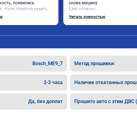
кость, появились 
снова машину

, стало приятно ездить.

Едет отлично

рат, в авто! 🔥
Спасибо большое ребятам

ью
Читать полностью
Рекомендую!!
Bosch_ME9_7
Метод прошивки:
2-3 часа
Наличие откатанных прош
Да, без доплат
Прошито авто с этим ДВС (