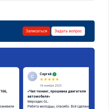
Записаться
Задать вопрос
Сергей.
✓
С
★
★
★
★
★
18 ноября 2025
166,
«Чип тюнинг, прошивка двигателя
автомобиля»
Мерседес GL.

,оживили 
Ребята молодцы, спасибо. Всё сделано на 