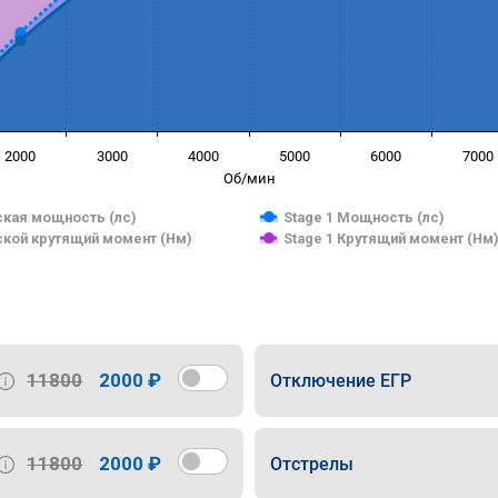
2000
3000
4000
5000
6000
7000
Об/мин
кая мощность (лс)
Stage 1 Мощность (лс)
кой крутящий момент (Нм)
Stage 1 Крутящий момент (Нм
11800
2000 ₽
Отключение ЕГР
11800
2000 ₽
Отстрелы