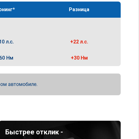
юнинг*
Разница
10 л.с.
+22 л.с.
60 Нм
+30 Нм
мом автомобиле.
Быстрее отклик -