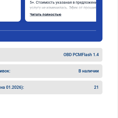
5+. Стоимость указаная в предложение на 
услугу не изменилась. Эфек от прошивки 
ощутим сразу после начала движения, 
Читать полностью
двигатель с коробкой работают идеально. 
Однозначно советую.
OBD PCMFlash 1.4
ивок:
В наличии
на 01.2026):
21