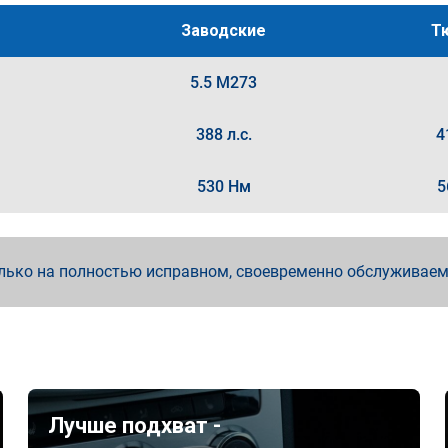
Заводские
Т
5.5 M273
388 л.с.
4
530 Нм
5
лько на полностью исправном, своевременно обслуживае
Лучше подхват -