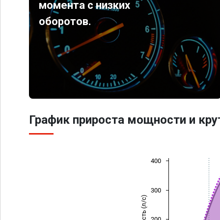
момента с низких
оборотов.
График прироста мощности и кр
400
300
Мощность (л/с)
200