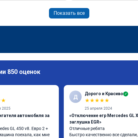
Показать все
ии 850 оценок
Дорого и Красиво
✓
Д
★
★
★
★
★
★
★
я 2025
25 апреля 2024
игателя автомобиля за
«Отключение егр Mercedes GL X
заглушка EGR»
es GL 450 v8. Евро 2 + 
Отличные ребята

 машина поехала, как мне 
Быстро качественно все сделали