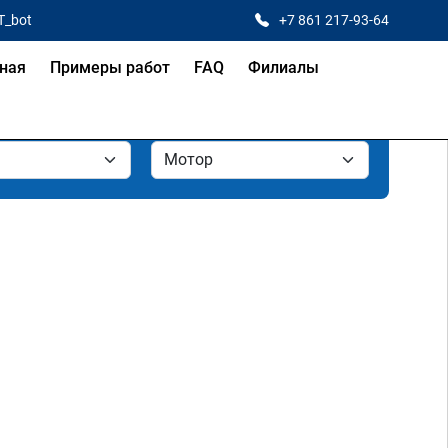
T_bot
+7 861 217-93-64
ная
Примеры работ
FAQ
Филиалы