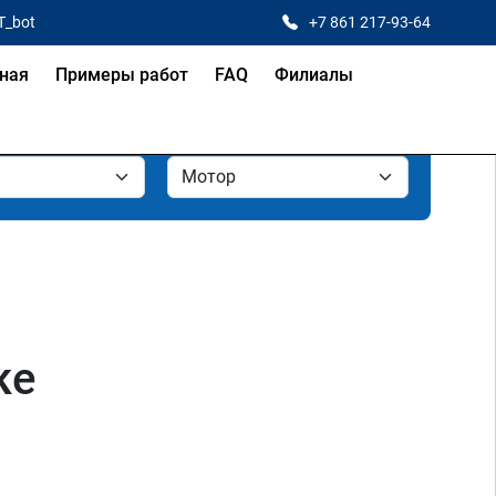
T_bot
+7 861 217-93-64
ная
Примеры работ
FAQ
Филиалы
ке