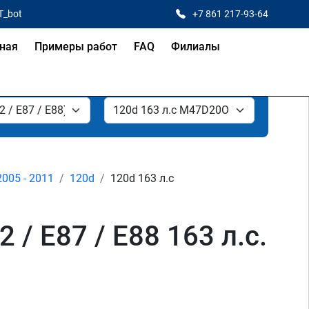
T_bot
+7 861 217-93-64
ная
Примеры работ
FAQ
Филиалы
2005 - 2011
120d
120d 163 л.с
/ E87 / E88 163 л.с.