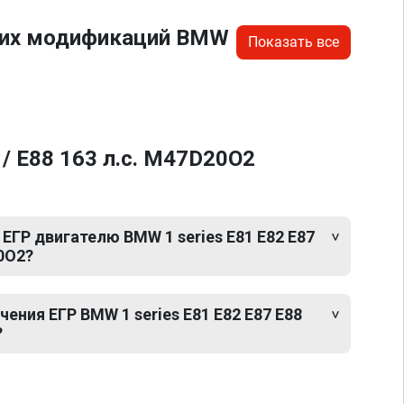
угих модификаций BMW
Показать все
/ E88 163 л.с. M47D20O2
ЕГР двигателю BMW 1 series E81 E82 E87
0O2?
ния ЕГР BMW 1 series E81 E82 E87 E88
?