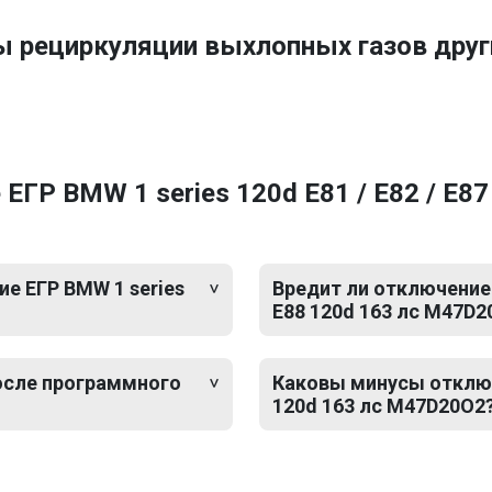
ы рециркуляции выхлопных газов др
ГР BMW 1 series 120d E81 / E82 / E87 
е ЕГР BMW 1 series
Вредит ли отключение 
E88 120d 163 лс M47D2
после программного
Каковы минусы отключе
120d 163 лс M47D20O2