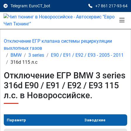
Telegram: EuroCT_bot
+7 861 217-93-64
Отключение ЕГР клапана системы рециркуляции
выхлопных газов
BMW
3 series
E90 / E91 / E92 / E93 - 2005 - 2011
316d 115 л.с
Отключение ЕГР BMW 3 series
316d E90 / E91 / E92 / E93 115
л.с. в Новороссийске.
Параметр
Заводские