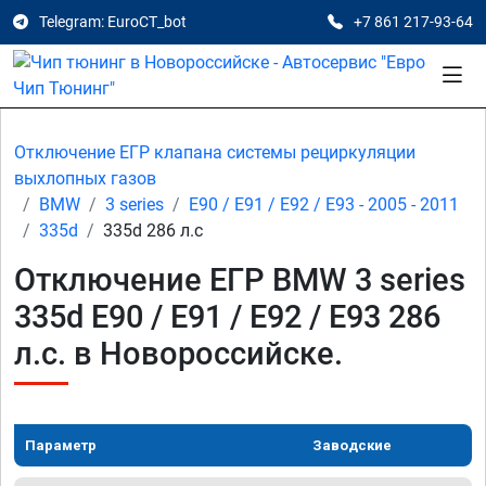
Telegram: EuroCT_bot
+7 861 217-93-64
Отключение ЕГР клапана системы рециркуляции
выхлопных газов
BMW
3 series
E90 / E91 / E92 / E93 - 2005 - 2011
335d
335d 286 л.с
Отключение ЕГР BMW 3 series
335d E90 / E91 / E92 / E93 286
л.с. в Новороссийске.
Параметр
Заводские