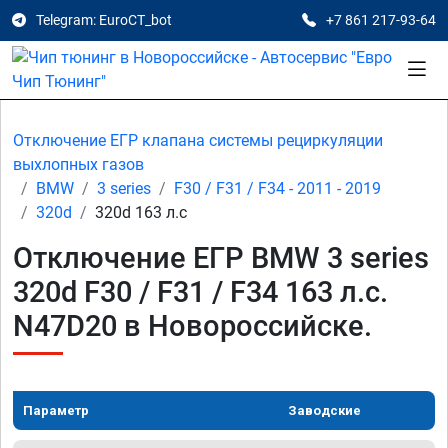
Telegram: EuroCT_bot
+7 861 217-93-64
Отключение ЕГР клапана системы рециркуляции
выхлопных газов
BMW
3 series
F30 / F31 / F34 - 2011 - 2019
320d
320d 163 л.с
Отключение ЕГР BMW 3 series
320d F30 / F31 / F34 163 л.с.
N47D20 в Новороссийске.
Параметр
Заводские