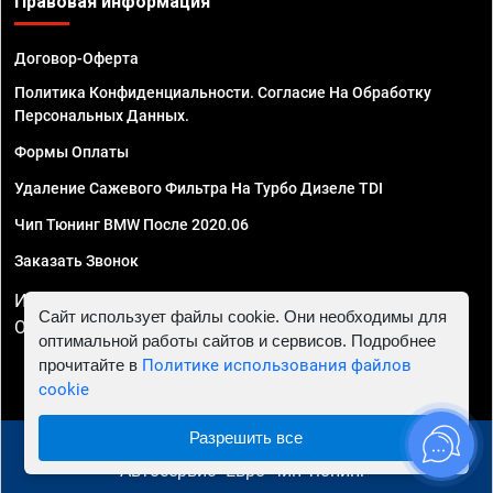
Правовая информация
Договор-Оферта
Политика Конфиденциальности. Согласие На Обработку
Персональных Данных.
Формы Оплаты
Удаление Сажевого Фильтра На Турбо Дизеле TDI
Чип Тюнинг BMW После 2020.06
Заказать Звонок
ИП Смирнов Георгий Павлович. ИНН 781302555843,
Сайт использует файлы cookie. Они необходимы для
ОГРНИП 324470400032610
оптимальной работы сайтов и сервисов. Подробнее
прочитайте в
Политике использования файлов
cookie
Разрешить все
© 2010 - 2026 Чип тюнинг в Новороссийске -
Автосервис "Евро Чип Тюнинг"