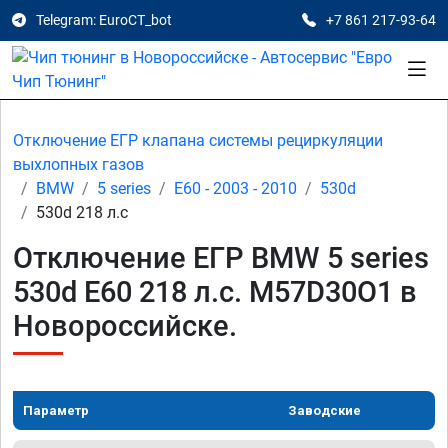
Telegram: EuroCT_bot
+7 861 217-93-64
Отключение ЕГР клапана системы рециркуляции
выхлопных газов
BMW
5 series
E60 - 2003 - 2010
530d
530d 218 л.с
Отключение ЕГР BMW 5 series
530d E60 218 л.с. M57D30O1 в
Новороссийске.
Параметр
Заводские