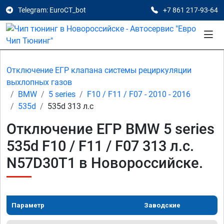
Telegram: EuroCT_bot
+7 861 217-93-64
Отключение ЕГР клапана системы рециркуляции
выхлопных газов
BMW
5 series
F10 / F11 / F07 - 2010 - 2016
535d
535d 313 л.с
Отключение ЕГР BMW 5 series
535d F10 / F11 / F07 313 л.с.
N57D30T1 в Новороссийске.
Параметр
Заводские