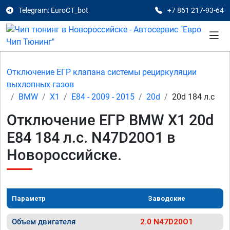
Telegram: EuroCT_bot
+7 861 217-93-64
Отключение ЕГР клапана системы рециркуляции
выхлопных газов
BMW
X1
E84 - 2009 - 2015
20d
20d 184 л.с
Отключение ЕГР BMW X1 20d
E84 184 л.с. N47D20O1 в
Новороссийске.
Параметр
Заводские
Объем двигателя
2.0 N47D20O1