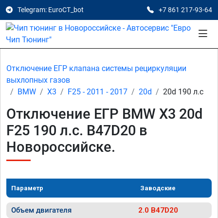
Telegram: EuroCT_bot
+7 861 217-93-64
Отключение ЕГР клапана системы рециркуляции
выхлопных газов
BMW
X3
F25 - 2011 - 2017
20d
20d 190 л.с
Отключение ЕГР BMW X3 20d
F25 190 л.с. B47D20 в
Новороссийске.
Параметр
Заводские
Объем двигателя
2.0 B47D20