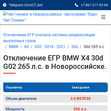
Telegram: EuroCT_bot
+7 861 217-93-64
Отключение ЕГР клапана системы рециркуляции
выхлопных газов
BMW
X4
G02 - 2018 - 2021
30d
30d 265 л.с
Отключение ЕГР BMW X4 30d
G02 265 л.с. в Новороссийске.
Параметр
Заводские
Объем двигателя
3.0 B57D30
Мощность
265 л.с.