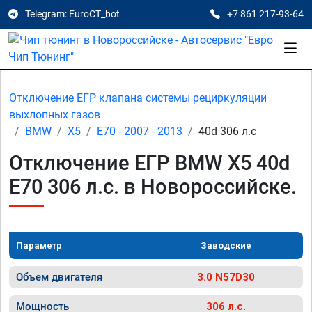
Telegram: EuroCT_bot
+7 861 217-93-64
Отключение ЕГР клапана системы рециркуляции
выхлопных газов
BMW
X5
E70 - 2007 - 2013
40d 306 л.с
Отключение ЕГР BMW X5 40d
E70 306 л.с. в Новороссийске.
Параметр
Заводские
Объем двигателя
3.0 N57D30
Мощность
306 л.с.