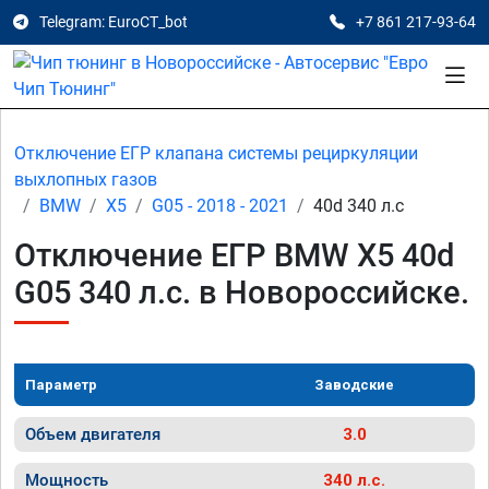
Telegram: EuroCT_bot
+7 861 217-93-64
Отключение ЕГР клапана системы рециркуляции
выхлопных газов
BMW
X5
G05 - 2018 - 2021
40d 340 л.с
Отключение ЕГР BMW X5 40d
G05 340 л.с. в Новороссийске.
Параметр
Заводские
Объем двигателя
3.0
Мощность
340 л.с.