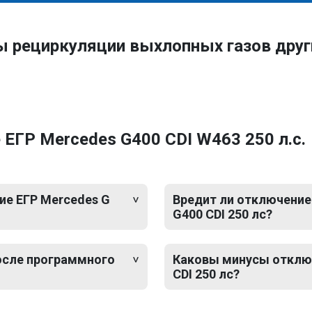
ы рециркуляции выхлопных газов дру
ЕГР Mercedes G400 CDI W463 250 л.с.
е ЕГР Mercedes G
Вредит ли отключение 
G400 CDI 250 лс?
после программного
Каковы минусы отключ
CDI 250 лс?