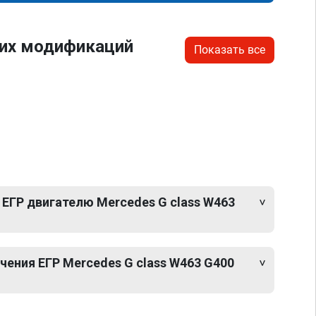
гих модификаций
Показать все
ЕГР двигателю Mercedes G class W463
ения ЕГР Mercedes G class W463 G400