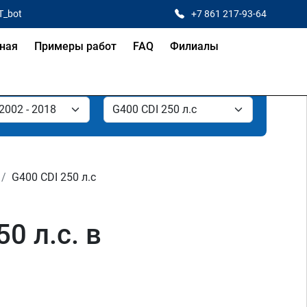
T_bot
+7 861 217-93-64
ная
Примеры работ
FAQ
Филиалы
G400 CDI 250 л.с
0 л.с. в