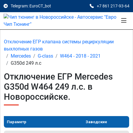
Telegram: EuroCT_bot
+7 861 217-93-64
Отключение ЕГР клапана системы рециркуляции
выхлопных газов
Mercedes
G-class
W464 - 2018 - 2021
G350d 249 л.с
Отключение ЕГР Mercedes
G350d W464 249 л.с. в
Новороссийске.
Параметр
Заводские