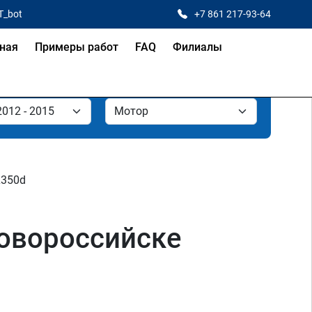
T_bot
+7 861 217-93-64
ная
Примеры работ
FAQ
Филиалы
350d
Новороссийске