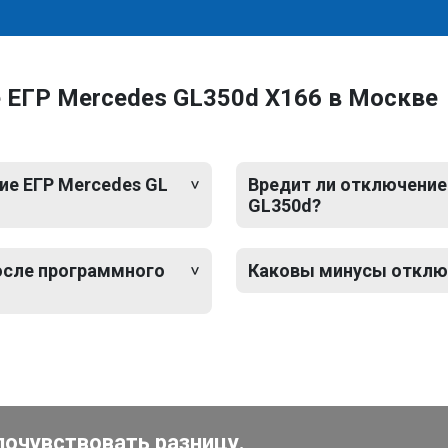
 ЕГР Mercedes GL350d X166 в Москве
е ЕГР Mercedes GL
Вредит ли отключение
GL350d?
после программного
Каковы минусы отключ
почувствовать разницу.