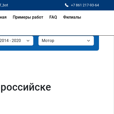
T_bot
+7 861 217-93-64
ная
Примеры работ
FAQ
Филиалы
ороссийске