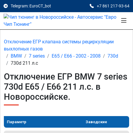
Telegram: EuroCT_bot
+7 861 217-93-64
Отключение ЕГР клапана системы рециркуляции
выхлопных газов
BMW
7 series
E65 / E66 - 2002 - 2008
730d
730d 211 л.с
Отключение ЕГР BMW 7 series
730d E65 / E66 211 л.с. в
Новороссийске.
Параметр
Заводские