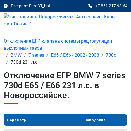
Telegram: EuroCT_bot
+7 861 217-93-64
Отключение ЕГР клапана системы рециркуляции
выхлопных газов
BMW
7 series
E65 / E66 - 2002 - 2008
730d
730d 231 л.с
Отключение ЕГР BMW 7 series
730d E65 / E66 231 л.с. в
Новороссийске.
Параметр
Заводские