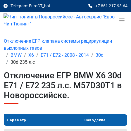
Telegram: EuroCT_bot
+7 861 217-93-64
Отключение ЕГР клапана системы рециркуляции
выхлопных газов
BMW
X6
E71 / E72 - 2008 - 2014
30d
30d 235 л.с
Отключение ЕГР BMW X6 30d
E71 / E72 235 л.с. M57D30T1 в
Новороссийске.
Параметр
Заводские